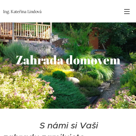
Ing. Kateřina
Lindová
Zahrada domovem
.
S námi si Vaši