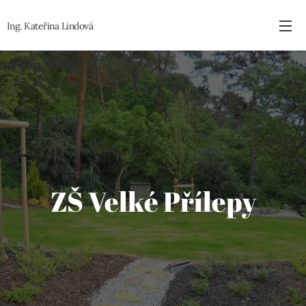
Ing. Kateřina
Lindová
ZŠ Velké Přílepy