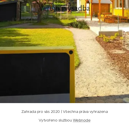
Veřejná výsadba
Zahrada pro vás 2020 | Všechna práva vyhrazena
Vytvořeno službou
Webnode