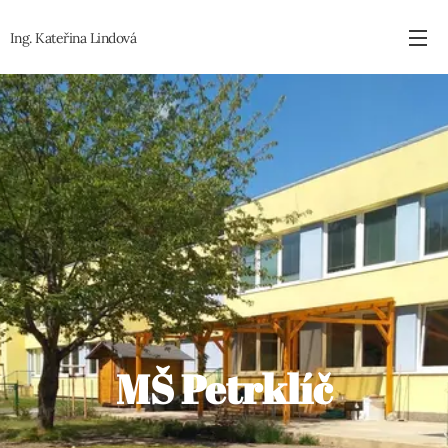
Ing. Kateřina
Lindová
MŠ Petrklíč