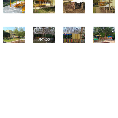
stavba
lodi
Zahrada pro vás 2020 | Všechna práva vyhrazena
Vytvořeno službou
Webnode