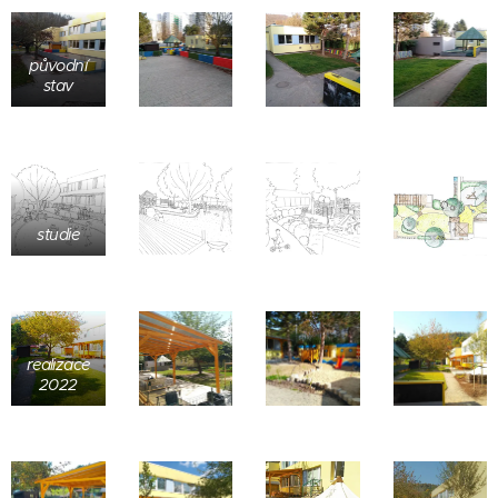
původní
stav
studie
realizace
2022